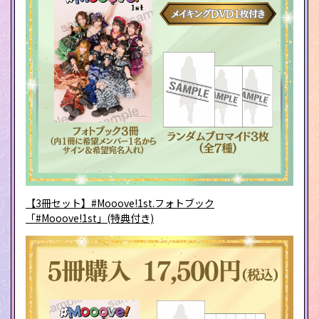
【3冊セット】#Mooove!1st.フォトブック
「#Mooove!1st」(特典付き)